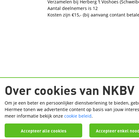
Verzamelen bij Herberg ’t Voshoes (Schwei
Aantal deelnemers is 12
Kosten zijn €15,- (bij aanvang contant betal
Over cookies van NKBV
Om je een beter en persoonlijker dienstverlening te bieden, geb
Handige pagina's
Hiermee tonen we advertentie content op basis van jouw interess
Contact
Regios
Tochten Wiki
meer informatie bekijk onze
cookie beleid
.
Accepteer alle cookies
Accepteer enkel nood