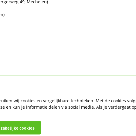
bergerweg 49, Mechelen)
en)
ruiken wij cookies en vergelijkbare technieken. Met de cookies vol
Volg de regio op social media
e en kun je informatie delen via social media. Als je verdergaat o
zakelijke cookies