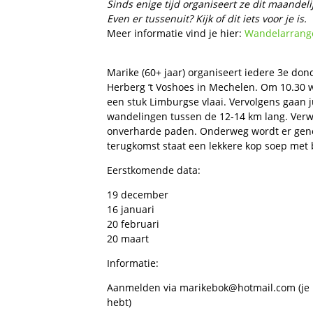
Sinds enige tijd organiseert ze dit maande
Even er tussenuit? Kijk of dit iets voor je is.
Meer informatie vind je hier:
Wandelarrang
Marike (60+ jaar) organiseert iedere 3e d
Herberg ’t Voshoes in Mechelen. Om 10.30 wor
een stuk Limburgse vlaai. Vervolgens gaan 
wandelingen tussen de 12-14 km lang. Verwac
onverharde paden. Onderweg wordt er genot
terugkomst staat een lekkere kop soep met b
Eerstkomende data:
19 december
16 januari
20 februari
20 maart
Informatie:
Aanmelden via marikebok@hotmail.com (je 
hebt)