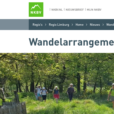
NKBV.NL
NIEUWSBRIEF
MIJN NKBV
Regio's
Regio Limburg
Home
Nieuws
Wand
Wandelarrangeme