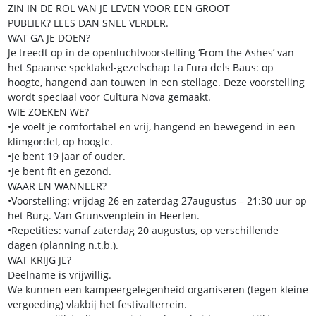
ZIN IN DE ROL VAN JE LEVEN VOOR EEN GROOT
PUBLIEK? LEES DAN SNEL VERDER.
WAT GA JE DOEN?
Je treedt op in de openluchtvoorstelling ‘From the Ashes’ van
het Spaanse spektakel-gezelschap La Fura dels Baus: op
hoogte, hangend aan touwen in een stellage. Deze voorstelling
wordt speciaal voor Cultura Nova gemaakt.
WIE ZOEKEN WE?
•Je voelt je comfortabel en vrij, hangend en bewegend in een
klimgordel, op hoogte.
•Je bent 19 jaar of ouder.
•Je bent fit en gezond.
WAAR EN WANNEER?
•Voorstelling: vrijdag 26 en zaterdag 27augustus – 21:30 uur op
het Burg. Van Grunsvenplein in Heerlen.
•Repetities: vanaf zaterdag 20 augustus, op verschillende
dagen (planning n.t.b.).
WAT KRIJG JE?
Deelname is vrijwillig.
We kunnen een kampeergelegenheid organiseren (tegen kleine
vergoeding) vlakbij het festivalterrein.