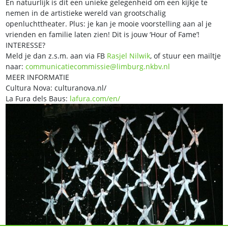
En natuurlijk is dit een unieke gelegenheid om een kijkje te
nemen in de artistieke wereld van grootschalig
openluchttheater. Plus: je kan je mooie voorstelling aan al je
vrienden en familie laten zien! Dit is jouw ‘Hour of Fame’!
INTERESSE?
Meld je dan z.s.m. aan via FB
Rasjel Nilwik
, of stuur een mailtje
naar:
communicatiecommissie@limburg.nkbv.nl
MEER INFORMATIE
Cultura Nova: culturanova.nl/
La Fura dels Baus:
lafura.com/en/